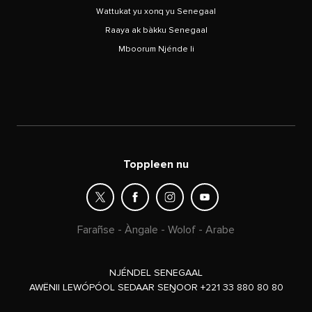
Wattukat yu xonq yu Senegaal
Raaya ak bàkku Senegaal
Mboorum Njénde li
Toppleen nu
Farañse
-
Àngale
-
Wolof
-
Arabe
NJÉNDEL SENEGAAL
AWËNII LEWÓPÓOL SEDAAR SEŊOOR +221 33 880 80 80