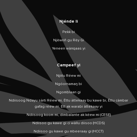
Njénde li
Pekk bi
Njëwriñ gu Rëy Gi
Yeneen wànqaas yi
Campeef yi
Njiitu Réew mi
Ngóornamaŋ bi
Ngomblaan gi
Ndiisoog Ndayu sàrti Réew mi, Ëttu àttekaay bu kawe bi, Ëttu càmbar
gafag réew mi, Ëtt ak warabi àttekaay yi
Ndiisoog koom mi, dimbalante ak kéew mi (CESE)
Ndiisoo gu kawe gi ci wàllu diisoo (HCDS)
Ndiisoo gu kawe gu mbeeraay gi (HCCT)