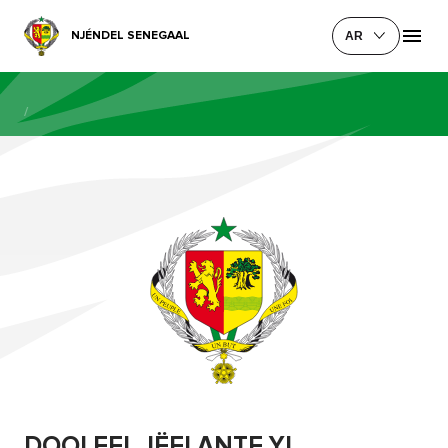
NJÉNDEL SENEGAAL
AR
/
DOOLEEL JËFLANTE YI