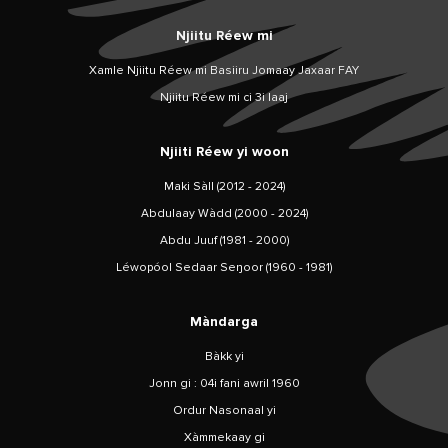
Njiitu Réew mi
Xamle Njiitu Réew mi Basiiru Jomaay Jaxaar FAY
Njiitu Réew mi ci 3i laaj
Njiiti Réew yi woon
Maki Sàll (2012 - 2024)
Abdulaay Wàdd (2000 - 2024)
Abdu Juuf (1981 - 2000)
Léwopóol Sedaar Seŋoor (1960 - 1981)
Màndarga
Bàkk yi
Jonn gi : 04i fani awril 1960
Ordur Nasonaal yi
Xàmmekaay gi