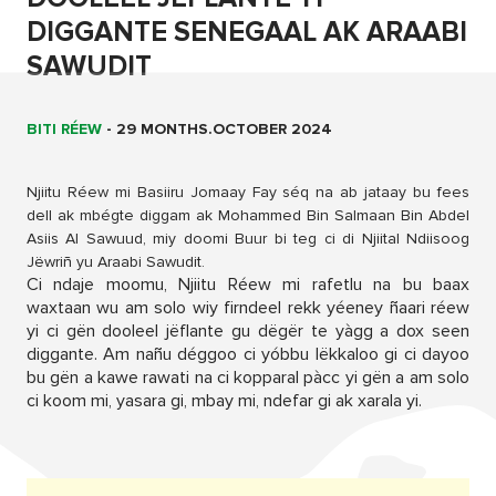
DIGGANTE SENEGAAL AK ARAABI
SAWUDIT
BITI RÉEW
-
29 MONTHS.OCTOBER 2024
Njiitu Réew mi Basiiru Jomaay Fay séq na ab jataay bu fees
dell ak mbégte diggam ak Mohammed Bin Salmaan Bin Abdel
Asiis Al Sawuud, miy doomi Buur bi teg ci di Njiital Ndiisoog
Jëwriñ yu Araabi Sawudit.
Ci ndaje moomu, Njiitu Réew mi rafetlu na bu baax
waxtaan wu am solo wiy firndeel rekk yéeney ñaari réew
yi ci gën dooleel jëflante gu dëgër te yàgg a dox seen
diggante. Am nañu déggoo ci yóbbu lëkkaloo gi ci dayoo
bu gën a kawe rawati na ci kopparal pàcc yi gën a am solo
ci koom mi, yasara gi, mbay mi, ndefar gi ak xarala yi.