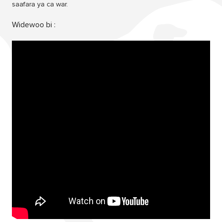
saafara ya ca war.
Widewoo bi :