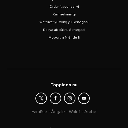
Ordur Nasonaal yi
Xàmmekaay gi
Wattukat yu xonq yu Senegaal
Raaya ak bàkku Senegaal
Mboorum Njénde li
Toppleen nu
Farañse
-
Àngale
-
Wolof
-
Arabe