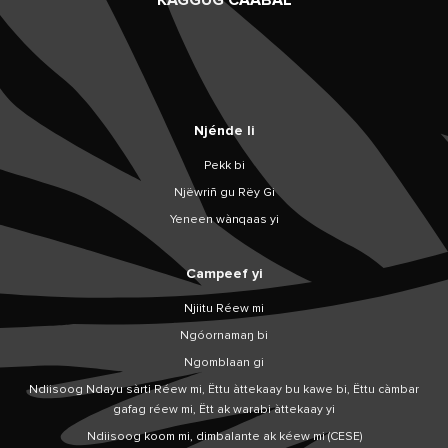
KÀGGUG CAABAL
Njénde li
Pekk bi
Njëwriñ gu Rëy Gi
Yeneen wànqaas yi
Campeef yi
Njiitu Réew mi
Ngóornamaŋ bi
Ngomblaan gi
Ndiisoog Ndayu sàrti Réew mi, Ëttu àttekaay bu kawe bi, Ëttu càmbar
gafag réew mi, Ëtt ak warabi àttekaay yi
Ndiisoog koom mi, dimbalante ak kéew mi (CESE)