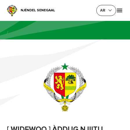
NJÉNDEL SENEGAAL
AR
/
[ WIDEWOO ] ÀDDUG NJIITU