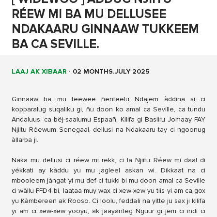
RÉEW MI BA MU DELLUSEE
NDAKAARU GINNAAW TUKKEEM
BA CA SEVILLE.
LAAJ AK XIBAAR
-
02 MONTHS.JULY 2025
Ginnaaw ba mu teewee ñenteelu Ndajem àddina si ci
kopparalug suqaliku gi, ñu doon ko amal ca Seville, ca tundu
Andaluus, ca bëj-saalumu Espaañ, Kilifa gi Basiiru Jomaay FAY
Njiitu Réewum Senegaal, dellusi na Ndakaaru tay ci ngoonug
àllarba ji.
Naka mu dellusi ci réew mi rekk, ci la Njiitu Réew mi daal di
yékkati ay kàddu yu mu jagleel askan wi. Dikkaat na ci
mbooleem jàngat yi mu def ci tukki bi mu doon amal ca Seville
ci wàllu FFD4 bi, laataa muy wax ci xew-xew yu tiis yi am ca gox
yu Kàmbereen ak Rooso. Ci loolu, feddali na yitte ju sax ji kilifa
yi am ci xew-xew yooyu, ak jaayanteg Nguur gi jëm ci indi ci