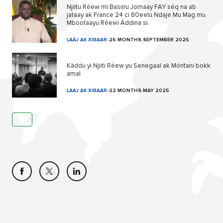
Njiitu Réew mi Basiiru Jomaay FAY séq na ab
jataay ak France 24 ci 80eelu Ndaje Mu Mag mu
Mbootaayu Réewi Àddina si.
LAAJ AK XIBAAR
-
26 MONTHS.SEPTEMBER 2025
Kàddu yi Njiiti Réew yu Senegaal ak Móritani bokk
amal.
LAAJ AK XIBAAR
-
22 MONTHS.MAY 2025