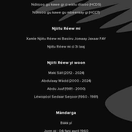
Ndiisoo gu kawe gi ci wàllu diisoo (HCDS)
Ndiisoo gu kawe gu mbeeraay gi (HCCT)
Njiitu Réew mi
Xamle Njiitu Réew mi Basiiru Jomaay Jaxaar FAY
Njiitu Réew mi ci 3i laaj
Njiiti Réew yi woon
Maki Sàll (2012 - 2024)
Abdulaay Wàdd (2000 - 2024)
Abdu Juuf (1981 - 2000)
Léwopóol Sedaar Seŋoor (1960 - 1981)
Màndarga
Bàkk yi
Jonn gi : 04i fani awril 1960