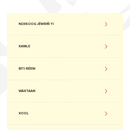
NDIISOOG JËWRIÑ YI
XAMLE
BITI RÉEW
WAXTAAN
XOOL