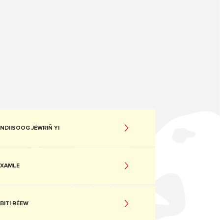
NDIISOOG JËWRIÑ YI
XAMLE
BITI RÉEW