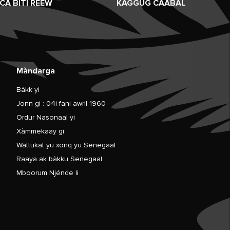
CA BITI RÉEW
KÀGGUG CAABAL
Màndarga
Bàkk yi
Jonn gi : 04i fani awril 1960
Ordur Nasonaal yi
Xàmmekaay gi
Wattukat yu xonq yu Senegaal
Raaya ak bàkku Senegaal
Mboorum Njénde li