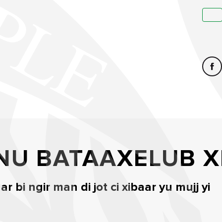
NU BATAAXELUB X
 bi ngir man di jot ci xibaar yu mujj yi