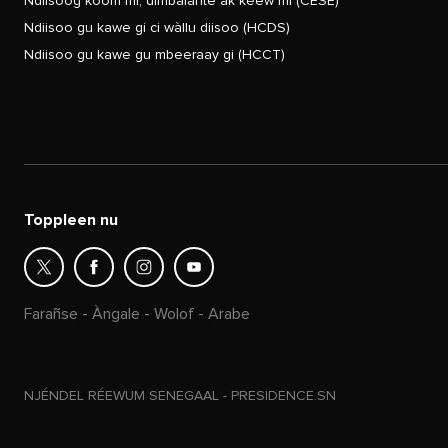
Ndiisoog koom mi, dimbalante ak kéew mi (CESE)
Ndiisoo gu kawe gi ci wàllu diisoo (HCDS)
Ndiisoo gu kawe gu mbeeraay gi (HCCT)
Toppleen nu
Farañse
-
Àngale
-
Wolof
-
Arabe
NJÉNDEL RÉEWUM SENEGAAL - PRESIDENCE.SN