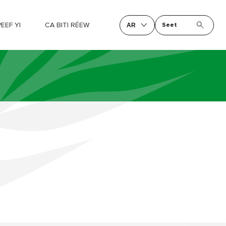
EEF YI
CA BITI RÉEW
Seet
AR