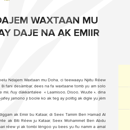
 NDAJEM WAXTAAN MU
AY DAJE NA AK EMIIR
 22eelu Ndajem Waxtaan mu Doha, ci teewaayu Njiitu Réew
a 8i fani desàmbar, dees na fa waxtaane tomb yu am solo
je mii, ñuy dàkkantalee « Laamisoo, Disoo, Wuute », dina
fe-jafey jamono ji boole ko ak teg ay politig ak digle yu jëm
y diggam ak Emiir bu Kataar, di Seex Tamim Ben Hamad Al
flante ak Biti Réew ju Kataar, Seex Mohammet Ben Abdu
ari réew yi ak tombi lëngoo yu bees yu ñu namm a amal