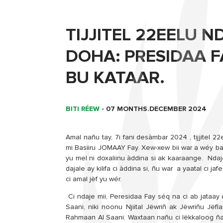
TIJJITEL 22EELU
DOHA: PRESIDAA F
BU KATAAR.
BITI RÉEW
-
07 MONTHS.DECEMBER 2024
Amal nañu tay, 7i fani desàmbar 2024 , tijjitel
mi Basiiru JOMAAY Fay. Xew-xew bii war a wéy b
yu mel ni doxaliinu àddina si ak kaaraange. Nda
dajale ay kilifa ci àddina si, ñu war a yaatal ci ja
ci amal jëf yu wér.
Ci ndaje mii, Peresidaa Fay séq na ci ab jataa
Saani, niki noonu Njiital Jëwriñ ak Jëwriñu Jë
Rahmaan Al Saani. Waxtaan nañu ci lëkkaloog ña