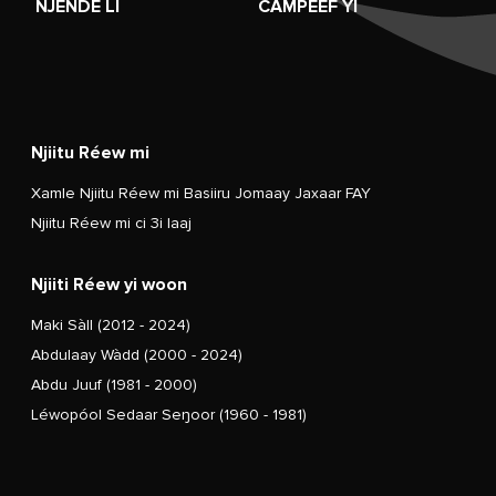
NJÉNDE LI
CAMPEEF YI
Njiitu Réew mi
Xamle Njiitu Réew mi Basiiru Jomaay Jaxaar FAY
Njiitu Réew mi ci 3i laaj
Njiiti Réew yi woon
Maki Sàll (2012 - 2024)
Abdulaay Wàdd (2000 - 2024)
Abdu Juuf (1981 - 2000)
Léwopóol Sedaar Seŋoor (1960 - 1981)