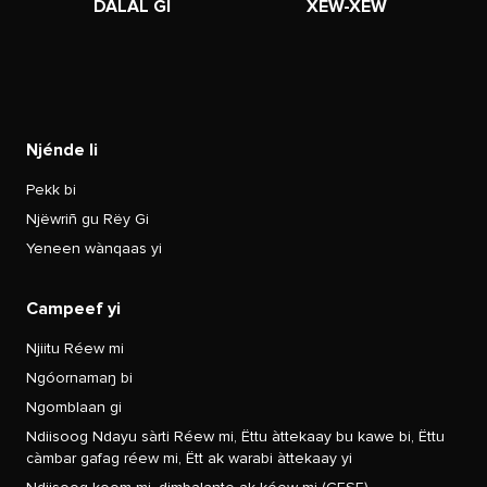
DALAL GI
XEW-XEW
Njénde li
Pekk bi
Njëwriñ gu Rëy Gi
Yeneen wànqaas yi
Campeef yi
Njiitu Réew mi
Ngóornamaŋ bi
Ngomblaan gi
Ndiisoog Ndayu sàrti Réew mi, Ëttu àttekaay bu kawe bi, Ëttu
càmbar gafag réew mi, Ëtt ak warabi àttekaay yi