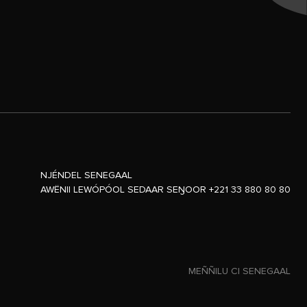
NJÉNDEL SENEGAAL
AWËNII LEWÓPÓOL SEDAAR SEŊOOR +221 33 880 80 80
MEÑÑILU CI SENEGAAL