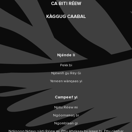
CA BITI RÉEW
KÀGGUG CAABAL
Njénde li
Pekk bi
Njëwriñ gu Rëy Gi
Yeneen wànqaas yi
Campeef yi
Njiitu Réew mi
Ngóornamaŋ bi
Ngomblaan gi
Ndiisoog Ndayu sàrti Réew mi, Ëttu àttekaay bu kawe bi, Ëttu càmbar