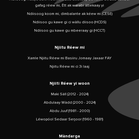
gafag réew mi, Ëtt ak warabi àttekaay yi
Ndiisoog koom mi, dimbalante ak kéew mi (CESE)
Ndiisoo gu kawe gi ci wàllu diisoo (HCDS)
Ndiisoo gu kawe gu mbeeraay gi (HCCT)
Njiitu Réew mi
Xamle Njiitu Réew mi Basiiru Jomaay Jaxaar FAY
Njiitu Réew mi ci 3i laaj
Njiiti Réew yi woon
Maki Sàll (2012 - 2024)
Abdulaay Wàdd (2000 - 2024)
Abdu Juuf (1981 - 2000)
Léwopóol Sedaar Seŋoor (1960 - 1981)
Màndarga