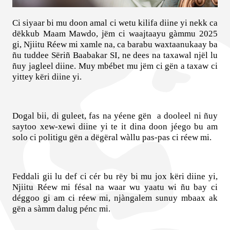
Ci siyaar bi mu doon amal ci wetu kilifa diine yi nekk ca
dëkkub Maam Mawdo, jëm ci waajtaayu gàmmu 2025
gi, Njiitu Réew mi xamle na, ca barabu waxtaanukaay ba
ñu tuddee Sëriñ Baabakar SI, ne dees na taxawal njël lu
ñuy jagleel diine. Muy mbébet mu jëm ci gën a taxaw ci
yittey këri diine yi.
Dogal bii, di guleet, fas na yéene gën
a dooleel ni ñuy
saytoo xew-xewi diine yi te it dina doon jéego bu am
solo ci politigu gën a dëgëral wàllu pas-pas ci réew mi.
Feddali gii lu def ci cér bu rëy bi mu jox këri diine yi,
Njiitu Réew mi fésal na waar wu yaatu wi ñu bay ci
déggoo gi am ci réew mi, njàngalem sunuy mbaax ak
gën a sàmm dalug pénc mi.