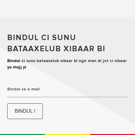
BINDUL CI SUNU
BATAAXELUB XIBAAR BI
Bindul ci sunu bataaxelub xibaar bi ngir man di jot ci xibaar
yu mujj yi
Bindal sa e-mail
BINDUL !