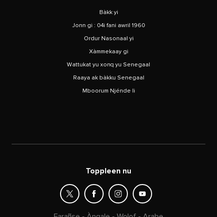
Bàkk yi
Jonn gi : 04i fani awril 1960
Ordur Nasonaal yi
Xàmmekaay gi
Wattukat yu xonq yu Senegaal
Raaya ak bàkku Senegaal
Mboorum Njénde li
Toppleen nu
Farañse
-
Àngale
-
Wolof
-
Arabe