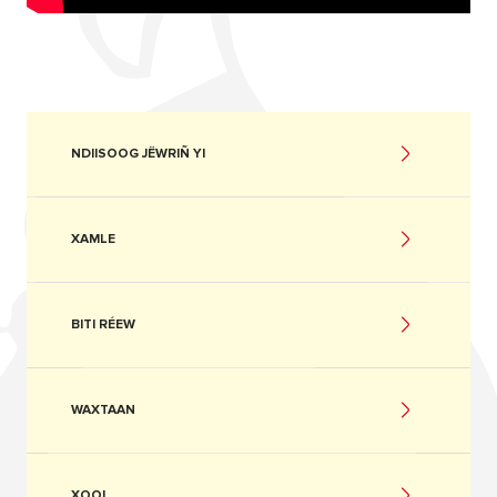
NDIISOOG JËWRIÑ YI
XAMLE
BITI RÉEW
WAXTAAN
XOOL