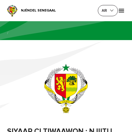
NJÉNDEL SENEGAAL
AR
/
SIYAAR CI TIWAAWON : NJIITU