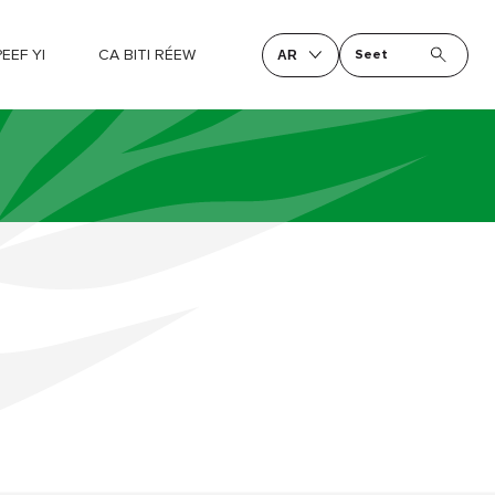
EEF YI
CA BITI RÉEW
Seet
AR