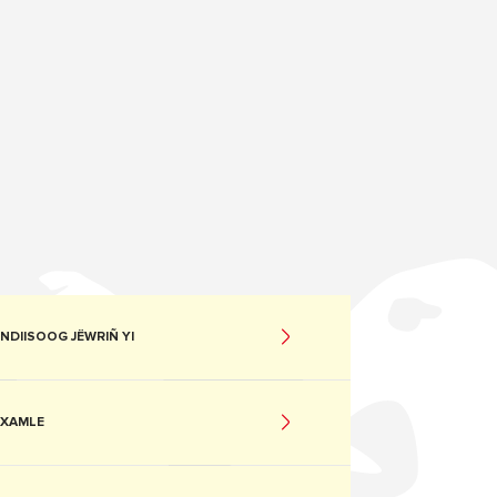
NDIISOOG JËWRIÑ YI
XAMLE