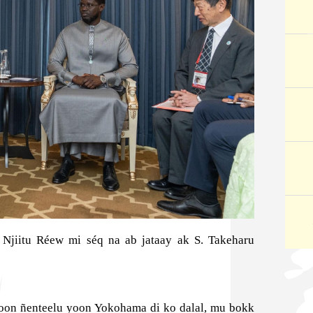
 Njiitu Réew mi séq na ab jataay ak S. Takeharu
oon ñenteelu yoon Yokohama di ko dalal, mu bokk