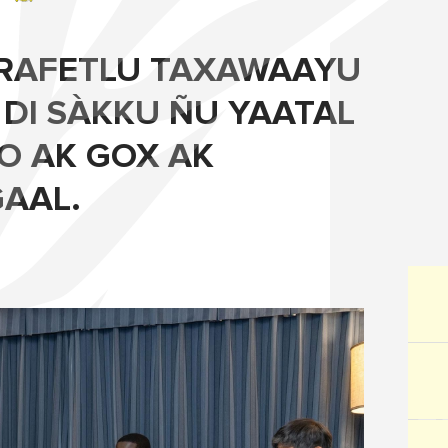
I RAFETLU TAXAWAAYU
DI SÀKKU ÑU YAATAL
O AK GOX AK
AAL.