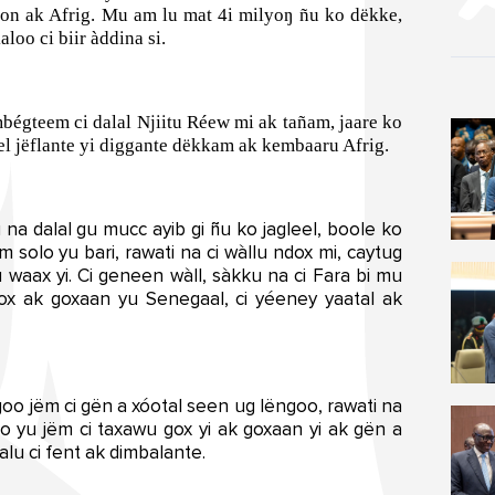
pon ak Afrig. Mu am lu mat 4i milyoŋ ñu ko dëkke,
loo ci biir àddina si.
teem ci dalal Njiitu Réew mi ak tañam, jaare ko
el jëflante yi diggante dëkkam ak kembaaru Afrig.
 na dalal gu mucc ayib gi ñu ko jagleel, boole ko
solo yu bari, rawati na ci wàllu ndox mi, caytug
 waax yi. Ci geneen wàll, sàkku na ci Fara bi mu
dox ak goxaan yu Senegaal, ci yéeney yaatal ak
goo jëm ci gën a xóotal seen ug lëngoo, rawati na
goo yu jëm ci taxawu gox yi ak goxaan yi ak gën a
alu ci fent ak dimbalante.