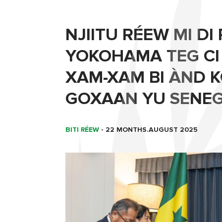
NJIITU RÉEW MI D
YOKOHAMA TEG CI 
XAM-XAM BI ÀND K
GOXAAN YU SENEG
BITI RÉEW
-
22 MONTHS.AUGUST 2025