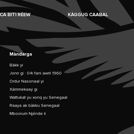
CA BITI RÉEW
KÀGGUG CAABAL
Màndarga
Bàkk yi
Jonn gi : 04i fani awril 1960
Ordur Nasonaal yi
Xàmmekaay gi
Wattukat yu xonq yu Senegaal
Raaya ak bàkku Senegaal
Mboorum Njénde li