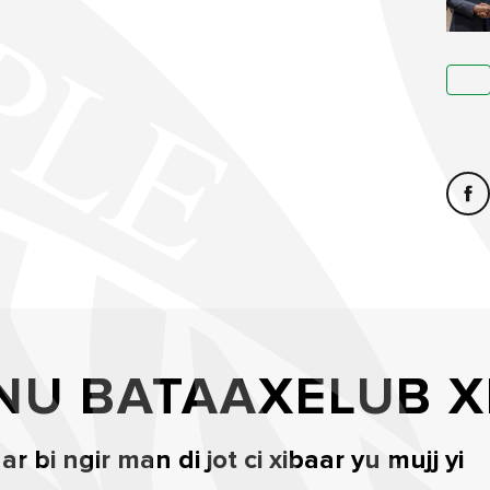
NU BATAAXELUB X
 bi ngir man di jot ci xibaar yu mujj yi