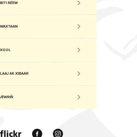
BITI RÉEW
WAXTAAN
XOOL
LAAJ AK XIBAAR
JËWRIÑ