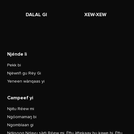
DALAL GI
XEW-XEW
Njénde li
Pekk bi
Njëwriñ gu Rëy Gi
Yeneen wànqaas yi
Campeef yi
Njiitu Réew mi
Ngóornamaŋ bi
Ngomblaan gi
Ndiisoog Ndayu sàrti Réew mi, Ëttu àttekaay bu kawe bi, Ëttu