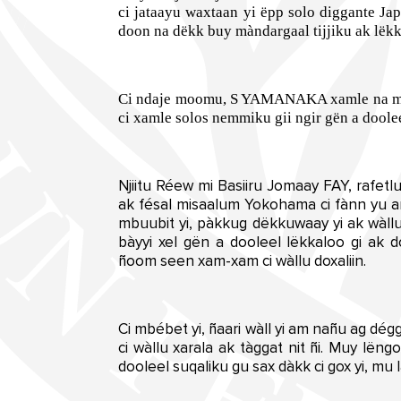
ci jataayu waxtaan yi ëpp solo diggante Ja
doon na dëkk buy màndargaal tijjiku ak lëkka
Ci ndaje moomu, S YAMANAKA xamle na mbég
ci xamle solos nemmiku gii ngir gën a doole
Njiitu Réew mi Basiiru Jomaay FAY, rafetlu
ak fésal misaalum Yokohama ci fànn yu am 
mbuubit yi, pàkkug dëkkuwaay yi ak wàllu
bàyyi xel gën a dooleel lëkkaloo gi ak 
ñoom seen xam-xam ci wàllu doxaliin.
Ci mbébet yi, ñaari wàll yi am nañu ag dég
ci wàllu xarala ak tàggat nit ñi. Muy lën
dooleel suqaliku gu sax dàkk ci gox yi, mu l