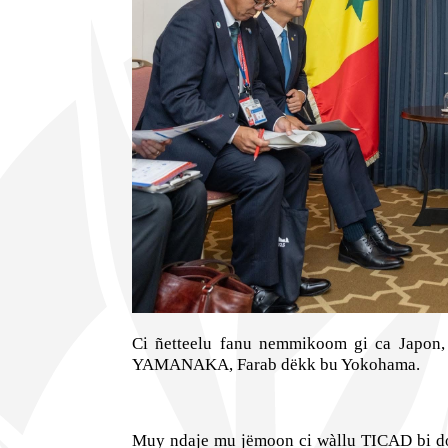
Ci ñetteelu fanu nemmikoom gi ca Japon,
YAMANAKA, Farab dëkk bu Yokohama.
Muy ndaje mu jëmoon ci wàllu TICAD bi d