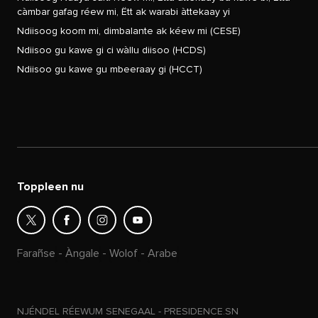
càmbar gafag réew mi, Ëtt ak warabi àttekaay yi
Ndiisoog koom mi, dimbalante ak kéew mi (CESE)
Ndiisoo gu kawe gi ci wàllu diisoo (HCDS)
Ndiisoo gu kawe gu mbeeraay gi (HCCT)
Toppleen nu
Farañse
-
Àngale
-
Wolof
-
Arabe
NJÉNDEL RÉEWUM SENEGAAL - PRESIDENCE.SN