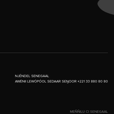
NJÉNDEL SENEGAAL
AWËNII LEWÓPÓOL SEDAAR SEŊOOR +221 33 880 80 80
MEÑÑILU CI SENEGAAL