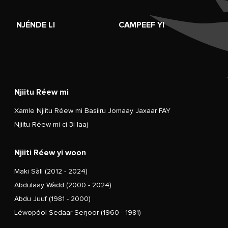
NJÉNDE LI
CAMPEEF YI
Njiitu Réew mi
Xamle Njiitu Réew mi Basiiru Jomaay Jaxaar FAY
Njiitu Réew mi ci 3i laaj
Njiiti Réew yi woon
Maki Sàll (2012 - 2024)
Abdulaay Wàdd (2000 - 2024)
Abdu Juuf (1981 - 2000)
Léwopóol Sedaar Seŋoor (1960 - 1981)