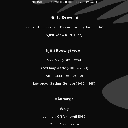
Ndiisoo gu kawe gu mbeeraay gi (HCCT)
Njiitu Réew mi
Xamle Njiitu Réew mi Basiiru Jomaay Jaxaar FAY
Njiitu Réew mi ci 3i laaj
Njiiti Réew yi woon
Maki Sàll (2012 - 2024)
Abdulaay Wàdd (2000 - 2024)
Abdu Juuf (1981 - 2000)
Léwopóol Sedaar Seŋoor (1960 - 1981)
Màndarga
Bàkk yi
Jonn gi : 04i fani awril 1960
Ordur Nasonaal yi