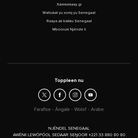
Xàmmekaay gi
Wattukat yu xonq yu Senegaal
Raaya ak bàkku Senegaal
Mboorum Njénde li
Toppleen nu
Farañse
-
Àngale
-
Wolof
-
Arabe
NJÉNDEL SENEGAAL
AWËNII LEWÓPÓOL SEDAAR SEŊOOR +221 33 880 80 80