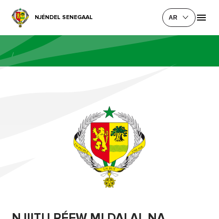
NJÉNDEL SENEGAAL
AR
/
NJIITU RÉEW MI DALAL NA