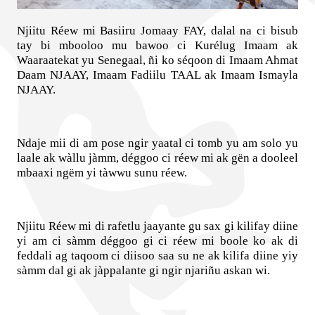
Njiitu Réew mi Basiiru Jomaay FAY, dalal na ci bisub
tay bi mbooloo mu bawoo ci Kurélug Imaam ak
Waaraatekat yu Senegaal, ñi ko séqoon di Imaam Ahmat
Daam NJAAY, Imaam Fadiilu TAAL ak Imaam Ismayla
NJAAY.
Ndaje mii di am pose ngir yaatal ci tomb yu am solo yu
laale ak wàllu jàmm, déggoo ci réew mi ak gën a dooleel
mbaaxi ngëm yi tàwwu sunu réew.
Njiitu Réew mi di rafetlu jaayante gu sax gi kilifay diine
yi am ci sàmm déggoo gi ci réew mi boole ko ak di
feddali ag taqoom ci diisoo saa su ne ak kilifa diine yiy
sàmm dal gi ak jàppalante gi ngir njariñu askan wi.