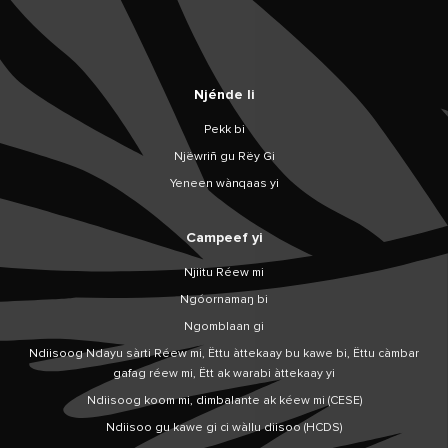
Njénde li
Pekk bi
Njëwriñ gu Rëy Gi
Yeneen wànqaas yi
Campeef yi
Njiitu Réew mi
Ngóornamaŋ bi
Ngomblaan gi
Ndiisoog Ndayu sàrti Réew mi, Ëttu àttekaay bu kawe bi, Ëttu càmbar
gafag réew mi, Ëtt ak warabi àttekaay yi
Ndiisoog koom mi, dimbalante ak kéew mi (CESE)
Ndiisoo gu kawe gi ci wàllu diisoo (HCDS)