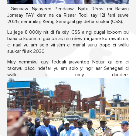
Ginnaaw Njaayeen Pendaaw, Njiitu Réew mi Basiiru
Jomaay FAY, dem na ca Risaar Tool, tay 12i fani suwe
2025, nemmikuji Kërug Senegaal giy defar suukar (CSS).
Lu jege 8 000iy nit di fa xëy, CSS a ngi dugal loxoom bu
baax ci koomum gox ba ak mu réew mi, jaare ko rawati na,
ci naal yu am solo yii jëm ci manal sunu bopp ci wàllu
suukar fii ak 2030.
Muy nemmiku guy feddali jaayanteg Nguur gi jëm ci
taxawu pàcci ndefar yu am solo yi ngir aar Senegaal ci
wàllu li muy dundee.