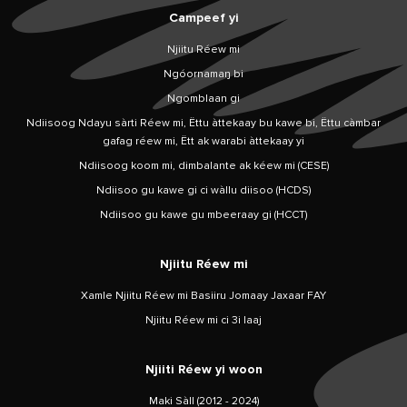
Campeef yi
Njiitu Réew mi
Ngóornamaŋ bi
Ngomblaan gi
Ndiisoog Ndayu sàrti Réew mi, Ëttu àttekaay bu kawe bi, Ëttu càmbar
gafag réew mi, Ëtt ak warabi àttekaay yi
Ndiisoog koom mi, dimbalante ak kéew mi (CESE)
Ndiisoo gu kawe gi ci wàllu diisoo (HCDS)
Ndiisoo gu kawe gu mbeeraay gi (HCCT)
Njiitu Réew mi
Xamle Njiitu Réew mi Basiiru Jomaay Jaxaar FAY
Njiitu Réew mi ci 3i laaj
Njiiti Réew yi woon
Maki Sàll (2012 - 2024)