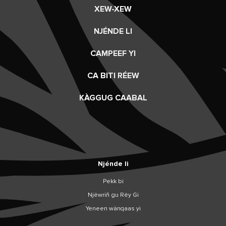
XEW-XEW
NJÉNDE LI
CAMPEEF YI
CA BITI RÉEW
KÀGGUG CAABAL
Njénde li
Pekk bi
Njëwriñ gu Rëy Gi
Yeneen wànqaas yi