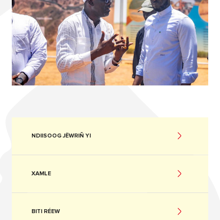
NDIISOOG JËWRIÑ YI
XAMLE
BITI RÉEW