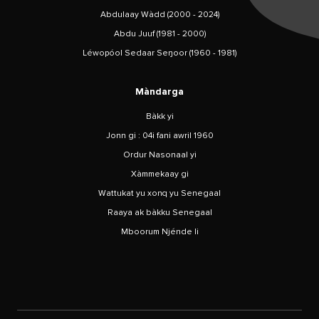
Abdulaay Wàdd (2000 - 2024)
Abdu Juuf (1981 - 2000)
Léwopóol Sedaar Seŋoor (1960 - 1981)
Màndarga
Bàkk yi
Jonn gi : 04i fani awril 1960
Ordur Nasonaal yi
Xàmmekaay gi
Wattukat yu xonq yu Senegaal
Raaya ak bàkku Senegaal
Mboorum Njénde li