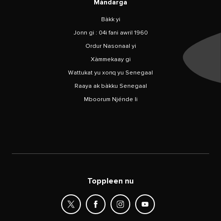
Màndarga
Bàkk yi
Jonn gi : 04i fani awril 1960
Ordur Nasonaal yi
Xàmmekaay gi
Wattukat yu xonq yu Senegaal
Raaya ak bàkku Senegaal
Mboorum Njénde li
Toppleen nu