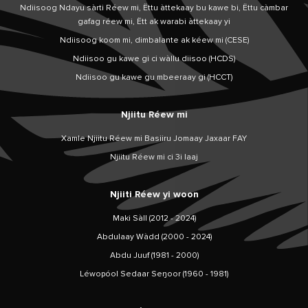
Ndiisoog Ndayu sàrti Réew mi, Ëttu àttekaay bu kawe bi, Ëttu càmbar
gafag réew mi, Ëtt ak warabi àttekaay yi
Ndiisoog koom mi, dimbalante ak kéew mi (CESE)
Ndiisoo gu kawe gi ci wàllu diisoo (HCDS)
Ndiisoo gu kawe gu mbeeraay gi (HCCT)
Njiitu Réew mi
Xamle Njiitu Réew mi Basiiru Jomaay Jaxaar FAY
Njiitu Réew mi ci 3i laaj
Njiiti Réew yi woon
Maki Sàll (2012 - 2024)
Abdulaay Wàdd (2000 - 2024)
Abdu Juuf (1981 - 2000)
Léwopóol Sedaar Seŋoor (1960 - 1981)