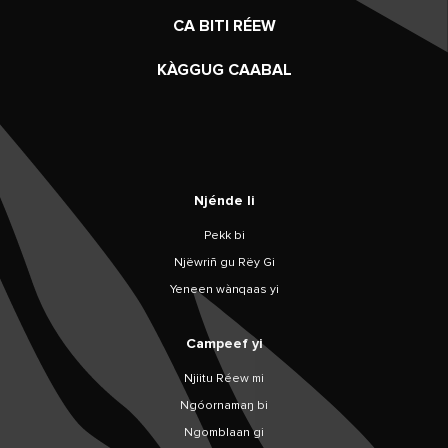
CA BITI RÉEW
KÀGGUG CAABAL
Njénde li
Pekk bi
Njëwriñ gu Rëy Gi
Yeneen wànqaas yi
Campeef yi
Njiitu Réew mi
Ngóornamaŋ bi
Ngomblaan gi