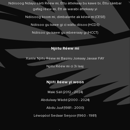
Ndiisoog Ndayu sàrti Réew mi, Ëttu àttekaay bu kawe bi, Ëttu càmbar
gafag réew mi, Ëtt ak warabi àttekaay yi
Ndiisoog koom mi, dimbalante ak kéew mi (CESE)
Ndiisoo gu kawe gi ci wàllu diisoo (HCDS)
Ndiisoo gu kawe gu mbeeraay gi (HCCT)
Njiitu Réew mi
Xamle Njiitu Réew mi Basiiru Jomaay Jaxaar FAY
Njiitu Réew mi ci 3i laaj
Njiiti Réew yi woon
Maki Sàll (2012 - 2024)
Abdulaay Wàdd (2000 - 2024)
Abdu Juuf (1981 - 2000)
Léwopóol Sedaar Seŋoor (1960 - 1981)