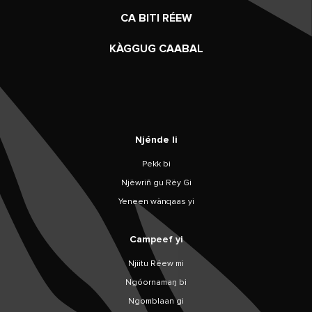
CA BITI RÉEW
KÀGGUG CAABAL
Njénde li
Pekk bi
Njëwriñ gu Rëy Gi
Yeneen wànqaas yi
Campeef yi
Njiitu Réew mi
Ngóornamaŋ bi
Ngomblaan gi