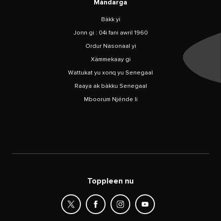
Màndarga
Bàkk yi
Jonn gi : 04i fani awril 1960
Ordur Nasonaal yi
Xàmmekaay gi
Wattukat yu xonq yu Senegaal
Raaya ak bàkku Senegaal
Mboorum Njénde li
Toppleen nu