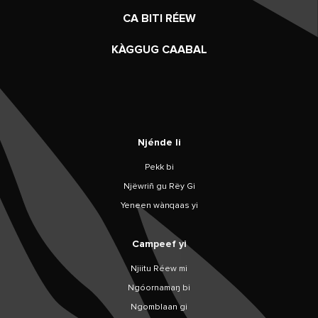
CA BITI RÉEW
KÀGGUG CAABAL
Njénde li
Pekk bi
Njëwriñ gu Rëy Gi
Yeneen wànqaas yi
Campeef yi
Njiitu Réew mi
Ngóornamaŋ bi
Ngomblaan gi