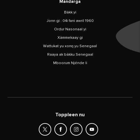
Màndarga
Bàkk yi
Jonn gi : 04i fani awril 1960
Ordur Nasonaal yi
Xàmmekaay gi
Wattukat yu xonq yu Senegaal
Raaya ak bàkku Senegaal
Mboorum Njénde li
Toppleen nu