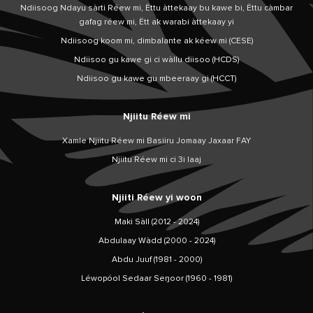
Ndiisoog Ndayu sàrti Réew mi, Ëttu àttekaay bu kawe bi, Ëttu càmbar
gafag réew mi, Ëtt ak warabi àttekaay yi
Ndiisoog koom mi, dimbalante ak kéew mi (CESE)
Ndiisoo gu kawe gi ci wàllu diisoo (HCDS)
Ndiisoo gu kawe gu mbeeraay gi (HCCT)
Njiitu Réew mi
Xamle Njiitu Réew mi Basiiru Jomaay Jaxaar FAY
Njiitu Réew mi ci 3i laaj
Njiiti Réew yi woon
Maki Sàll (2012 - 2024)
Abdulaay Wàdd (2000 - 2024)
Abdu Juuf (1981 - 2000)
Léwopóol Sedaar Seŋoor (1960 - 1981)