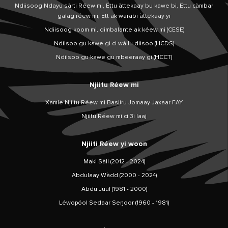
Ndiisoog Ndayu sàrti Réew mi, Ëttu àttekaay bu kawe bi, Ëttu càmbar
gafag réew mi, Ëtt ak warabi àttekaay yi
Ndiisoog koom mi, dimbalante ak kéew mi (CESE)
Ndiisoo gu kawe gi ci wàllu diisoo (HCDS)
Ndiisoo gu kawe gu mbeeraay gi (HCCT)
Njiitu Réew mi
Xamle Njiitu Réew mi Basiiru Jomaay Jaxaar FAY
Njiitu Réew mi ci 3i laaj
Njiiti Réew yi woon
Maki Sàll (2012 - 2024)
Abdulaay Wàdd (2000 - 2024)
Abdu Juuf (1981 - 2000)
Léwopóol Sedaar Seŋoor (1960 - 1981)