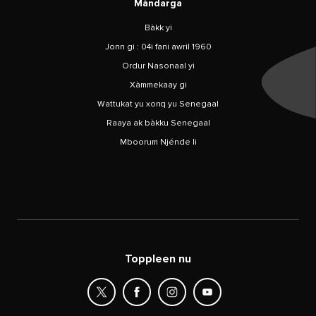
Màndarga
Bàkk yi
Jonn gi : 04i fani awril 1960
Ordur Nasonaal yi
Xàmmekaay gi
Wattukat yu xonq yu Senegaal
Raaya ak bàkku Senegaal
Mboorum Njénde li
Toppleen nu