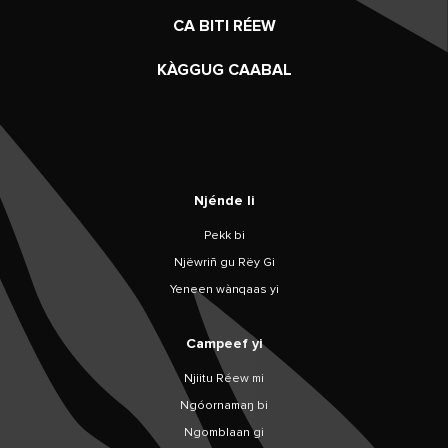
CA BITI RÉEW
KÀGGUG CAABAL
Njénde li
Pekk bi
Njëwriñ gu Rëy Gi
Yeneen wànqaas yi
Campeef yi
Njiitu Réew mi
Ngóornamaŋ bi
Ngomblaan gi