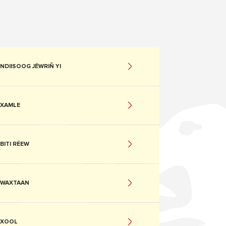
NDIISOOG JËWRIÑ YI
XAMLE
BITI RÉEW
WAXTAAN
XOOL