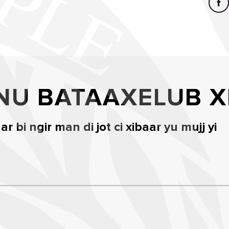
NU BATAAXELUB X
 bi ngir man di jot ci xibaar yu mujj yi