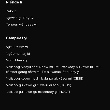
Njénde li
Pekk bi
Njëwriñ gu Rëy Gi
Yeneen wànqaas yi
Campeef yi
Njiitu Réew mi
Ngóornamaŋ bi
Ngomblaan gi
Ndiisoog Ndayu sàrti Réew mi, Ëttu àttekaay bu kawe bi, Ëttu
càmbar gafag réew mi, Ëtt ak warabi àttekaay yi
Ndiisoog koom mi, dimbalante ak kéew mi (CESE)
Ndiisoo gu kawe gi ci wàllu diisoo (HCDS)
Ndiisoo gu kawe gu mbeeraay gi (HCCT)