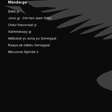
Màndarga
Bàkk yi
Jonn gi : 04i fani awril 1960
Ordur Nasonaal yi
Xàmmekaay gi
Wattukat yu xonq yu Senegaal
Raaya ak bàkku Senegaal
Mboorum Njénde li