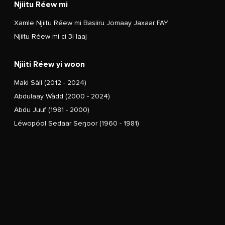
Njiitu Réew mi
Xamle Njiitu Réew mi Basiiru Jomaay Jaxaar FAY
Njiitu Réew mi ci 3i laaj
Njiiti Réew yi woon
Maki Sàll (2012 - 2024)
Abdulaay Wàdd (2000 - 2024)
Abdu Juuf (1981 - 2000)
Léwopóol Sedaar Seŋoor (1960 - 1981)