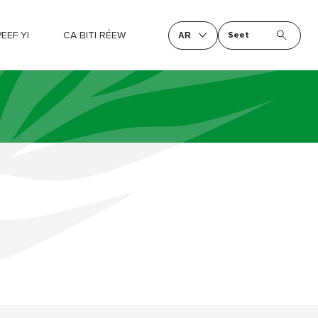
EEF YI
CA BITI RÉEW
Seet
AR