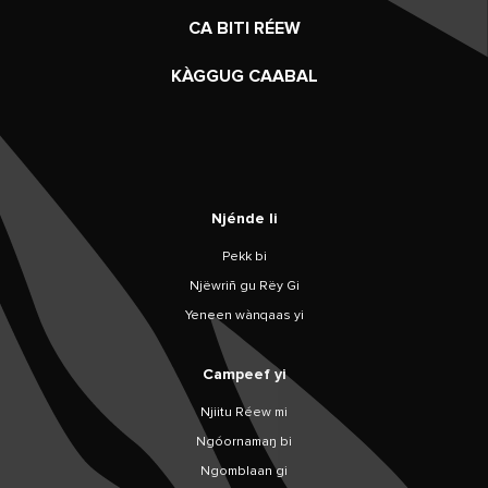
CA BITI RÉEW
KÀGGUG CAABAL
Njénde li
Pekk bi
Njëwriñ gu Rëy Gi
Yeneen wànqaas yi
Campeef yi
Njiitu Réew mi
Ngóornamaŋ bi
Ngomblaan gi