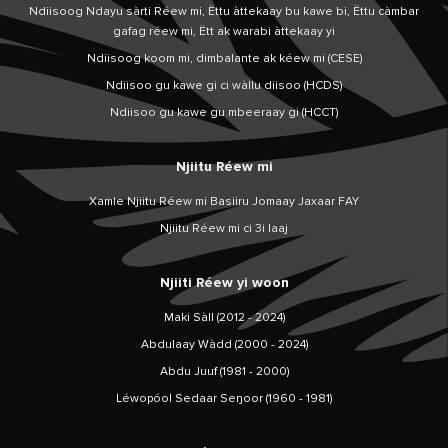
Ndiisoog Ndayu sàrti Réew mi, Ëttu àttekaay bu kawe bi, Ëttu càmbar
gafag réew mi, Ëtt ak warabi àttekaay yi
Ndiisoog koom mi, dimbalante ak kéew mi (CESE)
Ndiisoo gu kawe gi ci wàllu diisoo (HCDS)
Ndiisoo gu kawe gu mbeeraay gi (HCCT)
Njiitu Réew mi
Xamle Njiitu Réew mi Basiiru Jomaay Jaxaar FAY
Njiitu Réew mi ci 3i laaj
Njiiti Réew yi woon
Maki Sàll (2012 - 2024)
Abdulaay Wàdd (2000 - 2024)
Abdu Juuf (1981 - 2000)
Léwopóol Sedaar Seŋoor (1960 - 1981)