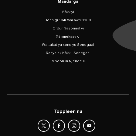
Màndarga
Bàkk yi
Jonn gi : 04i fani awril 1960
Ordur Nasonaal yi
Xàmmekaay gi
Wattukat yu xonq yu Senegaal
Raaya ak bàkku Senegaal
Mboorum Njénde li
Toppleen nu