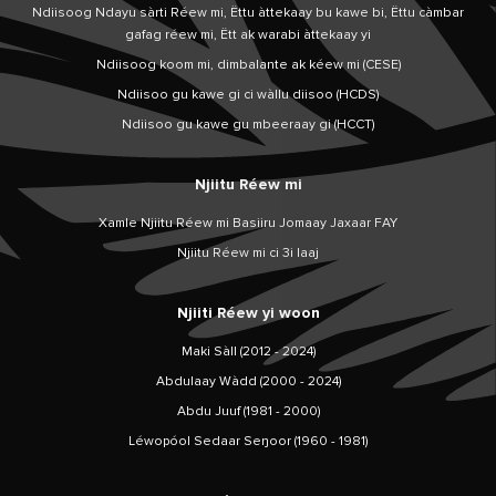
Ndiisoog Ndayu sàrti Réew mi, Ëttu àttekaay bu kawe bi, Ëttu càmbar
gafag réew mi, Ëtt ak warabi àttekaay yi
Ndiisoog koom mi, dimbalante ak kéew mi (CESE)
Ndiisoo gu kawe gi ci wàllu diisoo (HCDS)
Ndiisoo gu kawe gu mbeeraay gi (HCCT)
Njiitu Réew mi
Xamle Njiitu Réew mi Basiiru Jomaay Jaxaar FAY
Njiitu Réew mi ci 3i laaj
Njiiti Réew yi woon
Maki Sàll (2012 - 2024)
Abdulaay Wàdd (2000 - 2024)
Abdu Juuf (1981 - 2000)
Léwopóol Sedaar Seŋoor (1960 - 1981)