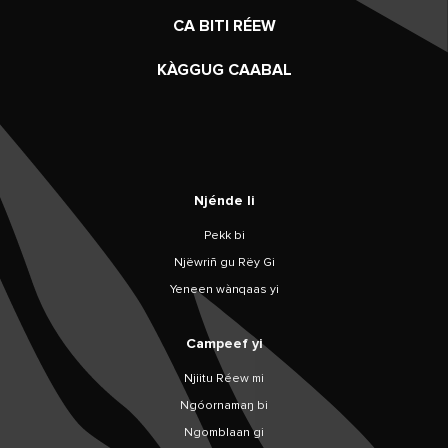
CA BITI RÉEW
KÀGGUG CAABAL
Njénde li
Pekk bi
Njëwriñ gu Rëy Gi
Yeneen wànqaas yi
Campeef yi
Njiitu Réew mi
Ngóornamaŋ bi
Ngomblaan gi