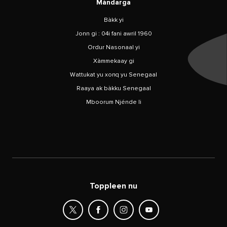
Màndarga
Bàkk yi
Jonn gi : 04i fani awril 1960
Ordur Nasonaal yi
Xàmmekaay gi
Wattukat yu xonq yu Senegaal
Raaya ak bàkku Senegaal
Mboorum Njénde li
Toppleen nu