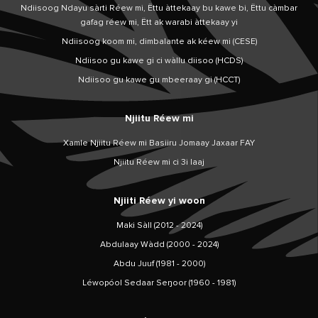
Ndiisoog Ndayu sàrti Réew mi, Ëttu àttekaay bu kawe bi, Ëttu càmbar
gafag réew mi, Ëtt ak warabi àttekaay yi
Ndiisoog koom mi, dimbalante ak kéew mi (CESE)
Ndiisoo gu kawe gi ci wàllu diisoo (HCDS)
Ndiisoo gu kawe gu mbeeraay gi (HCCT)
Njiitu Réew mi
Xamle Njiitu Réew mi Basiiru Jomaay Jaxaar FAY
Njiitu Réew mi ci 3i laaj
Njiiti Réew yi woon
Maki Sàll (2012 - 2024)
Abdulaay Wàdd (2000 - 2024)
Abdu Juuf (1981 - 2000)
Léwopóol Sedaar Seŋoor (1960 - 1981)