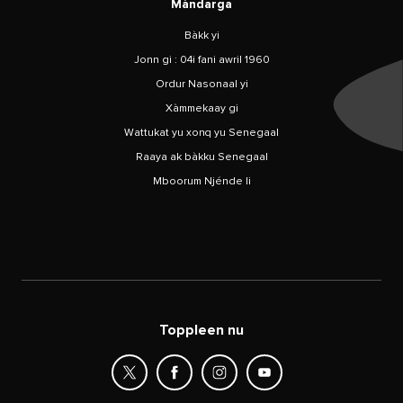
Màndarga
Bàkk yi
Jonn gi : 04i fani awril 1960
Ordur Nasonaal yi
Xàmmekaay gi
Wattukat yu xonq yu Senegaal
Raaya ak bàkku Senegaal
Mboorum Njénde li
Toppleen nu