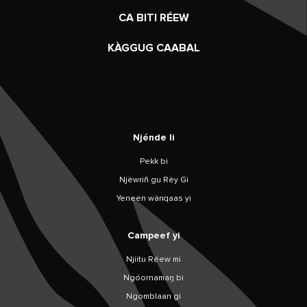
CA BITI RÉEW
KÀGGUG CAABAL
Njénde li
Pekk bi
Njëwriñ gu Rëy Gi
Yeneen wànqaas yi
Campeef yi
Njiitu Réew mi
Ngóornamaŋ bi
Ngomblaan gi