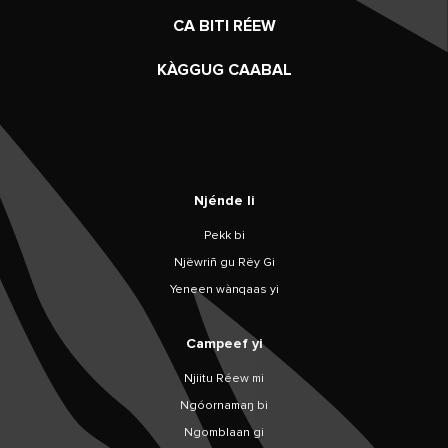
CA BITI RÉEW
KÀGGUG CAABAL
Njénde li
Pekk bi
Njëwriñ gu Rëy Gi
Yeneen wànqaas yi
Campeef yi
Njiitu Réew mi
Ngóornamaŋ bi
Ngomblaan gi