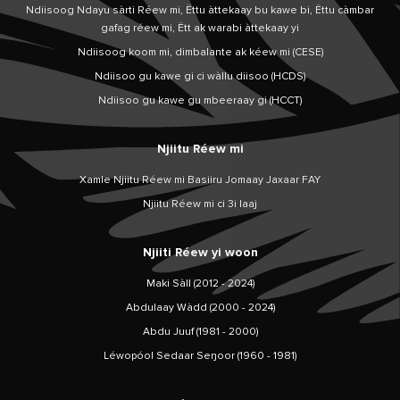
Ndiisoog Ndayu sàrti Réew mi, Ëttu àttekaay bu kawe bi, Ëttu càmbar
gafag réew mi, Ëtt ak warabi àttekaay yi
Ndiisoog koom mi, dimbalante ak kéew mi (CESE)
Ndiisoo gu kawe gi ci wàllu diisoo (HCDS)
Ndiisoo gu kawe gu mbeeraay gi (HCCT)
Njiitu Réew mi
Xamle Njiitu Réew mi Basiiru Jomaay Jaxaar FAY
Njiitu Réew mi ci 3i laaj
Njiiti Réew yi woon
Maki Sàll (2012 - 2024)
Abdulaay Wàdd (2000 - 2024)
Abdu Juuf (1981 - 2000)
Léwopóol Sedaar Seŋoor (1960 - 1981)