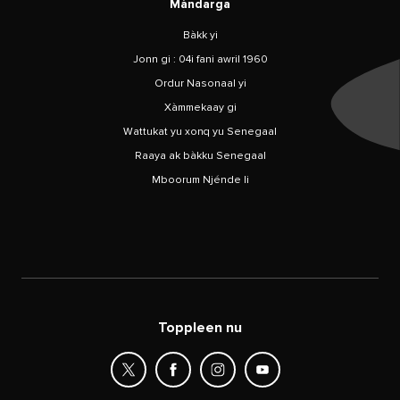
Màndarga
Bàkk yi
Jonn gi : 04i fani awril 1960
Ordur Nasonaal yi
Xàmmekaay gi
Wattukat yu xonq yu Senegaal
Raaya ak bàkku Senegaal
Mboorum Njénde li
Toppleen nu