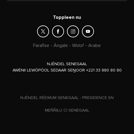
Toppleen nu
Farañse
-
Àngale
-
Wolof
-
Arabe
NJÉNDEL SENEGAAL
AWËNII LEWÓPÓOL SEDAAR SEŊOOR +221 33 880 80 80
NJÉNDEL RÉEWUM SENEGAAL - PRESIDENCE.SN
MEÑÑILU CI SENEGAAL