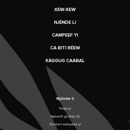
XEW-XEW
NJÉNDE LI
CAMPEEF YI
CA BITI RÉEW
KÀGGUG CAABAL
Njénde li
Pekk bi
Njëwriñ gu Rëy Gi
Yeneen wànqaas yi