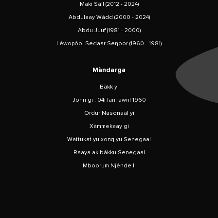
Maki Sàll (2012 - 2024)
Abdulaay Wàdd (2000 - 2024)
Abdu Juuf (1981 - 2000)
Léwopóol Sedaar Seŋoor (1960 - 1981)
Màndarga
Bàkk yi
Jonn gi : 04i fani awril 1960
Ordur Nasonaal yi
Xàmmekaay gi
Wattukat yu xonq yu Senegaal
Raaya ak bàkku Senegaal
Mboorum Njénde li