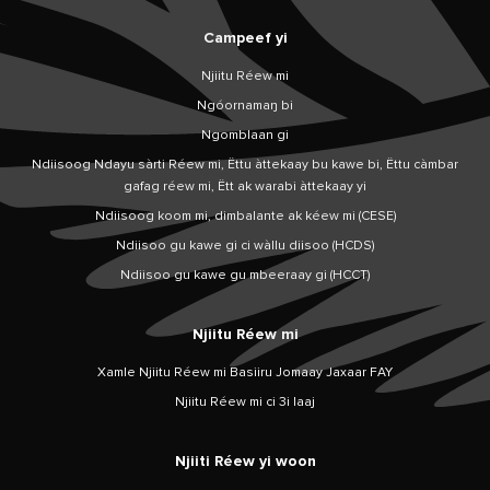
Campeef yi
Njiitu Réew mi
Ngóornamaŋ bi
Ngomblaan gi
Ndiisoog Ndayu sàrti Réew mi, Ëttu àttekaay bu kawe bi, Ëttu càmbar
gafag réew mi, Ëtt ak warabi àttekaay yi
Ndiisoog koom mi, dimbalante ak kéew mi (CESE)
Ndiisoo gu kawe gi ci wàllu diisoo (HCDS)
Ndiisoo gu kawe gu mbeeraay gi (HCCT)
Njiitu Réew mi
Xamle Njiitu Réew mi Basiiru Jomaay Jaxaar FAY
Njiitu Réew mi ci 3i laaj
Njiiti Réew yi woon