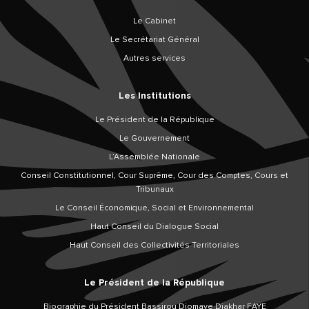
Le Cabinet
Le Secrétariat Général
Autres services
Les Institutions
Le Président de la République
Le Gouvernement
L’Assemblée Nationale
Conseil Constitutionnel, Cour Suprême, Cour des Comptes, Cours et
Tribunaux
Le Conseil Économique, Social et Environnemental
Haut Conseil du Dialogue Social
Haut Conseil des Collectivités Territoriales
Le Président de la République
Biographie du Président Bassirou Diomaye Diakhar FAYE