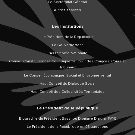
Le Secrétariat Général
Autres services
Les Institutions
Le Président de la République
Le Gouvernement
L’Assemblée Nationale
Conseil Constitutionnel, Cour Suprême, Cour des Comptes, Cours et
Tribunaux
Le Conseil Économique, Social et Environnemental
Haut Conseil du Dialogue Social
Haut Conseil des Collectivités Territoriales
Le Président de la République
Biographie du Président Bassirou Diomaye Diakhar FAYE
Le Président de la République en 03 questions