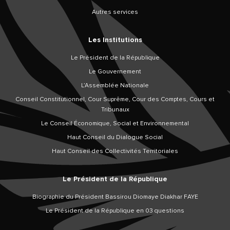
Autres services
Les Institutions
Le Président de la République
Le Gouvernement
L’Assemblée Nationale
Conseil Constitutionnel, Cour Suprême, Cour des Comptes, Cours et
Tribunaux
Le Conseil Économique, Social et Environnemental
Haut Conseil du Dialogue Social
Haut Conseil des Collectivités Territoriales
Le Président de la République
Biographie du Président Bassirou Diomaye Diakhar FAYE
Le Président de la République en 03 questions