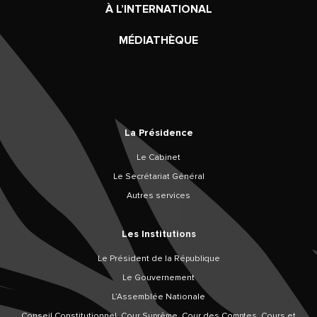
À L’INTERNATIONAL
MÉDIATHÈQUE
La Présidence
Le Cabinet
Le Secrétariat Général
Autres services
Les Institutions
Le Président de la République
Le Gouvernement
L’Assemblée Nationale
Conseil Constitutionnel, Cour Suprême, Cour des Comptes, Cours et