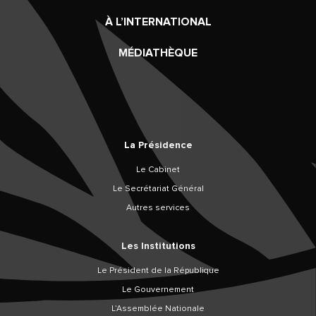
À L’INTERNATIONAL
MÉDIATHÈQUE
La Présidence
Le Cabinet
Le Secrétariat Général
Autres services
Les Institutions
Le Président de la République
Le Gouvernement
L’Assemblée Nationale