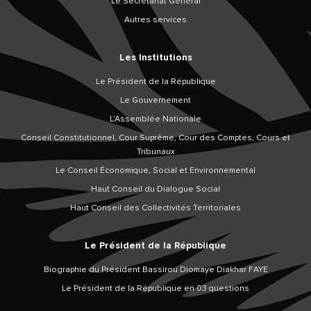
Le Secrétariat Général
Autres services
Les Institutions
Le Président de la République
Le Gouvernement
L’Assemblée Nationale
Conseil Constitutionnel, Cour Suprême, Cour des Comptes, Cours et
Tribunaux
Le Conseil Économique, Social et Environnemental
Haut Conseil du Dialogue Social
Haut Conseil des Collectivités Territoriales
Le Président de la République
Biographie du Président Bassirou Diomaye Diakhar FAYE
Le Président de la République en 03 questions