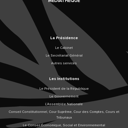
MÉDIATHÈQUE
La Présidence
Le Cabinet
Le Secrétariat Général
Autres services
Les Institutions
Le Président de la République
Le Gouvernement
L’Assemblée Nationale
Conseil Constitutionnel, Cour Suprême, Cour des Comptes, Cours et
Tribunaux
Le Conseil Économique, Social et Environnemental