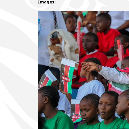
Images
: