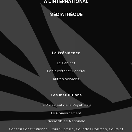
À L’INTERNATIONAL
MÉDIATHÈQUE
La Présidence
Le Cabinet
Le Secrétariat Général
Autres services
Les Institutions
Le Président de la République
Le Gouvernement
L’Assemblée Nationale
Conseil Constitutionnel, Cour Suprême, Cour des Comptes, Cours et