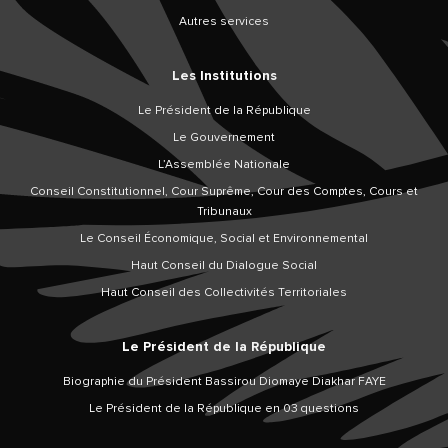
Autres services
Les Institutions
Le Président de la République
Le Gouvernement
L’Assemblée Nationale
Conseil Constitutionnel, Cour Suprême, Cour des Comptes, Cours et
Tribunaux
Le Conseil Économique, Social et Environnemental
Haut Conseil du Dialogue Social
Haut Conseil des Collectivités Territoriales
Le Président de la République
Biographie du Président Bassirou Diomaye Diakhar FAYE
Le Président de la République en 03 questions