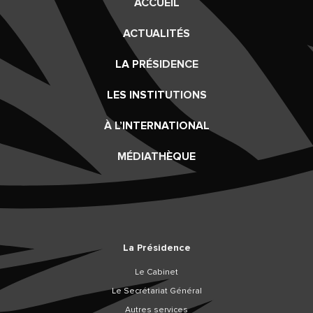
ACCUEIL
ACTUALITÉS
LA PRÉSIDENCE
LES INSTITUTIONS
À L’INTERNATIONAL
MÉDIATHÈQUE
La Présidence
Le Cabinet
Le Secrétariat Général
Autres services