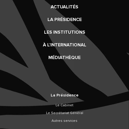
ACTUALITÉS
LA PRÉSIDENCE
LES INSTITUTIONS
À L’INTERNATIONAL
MÉDIATHÈQUE
La Présidence
Le Cabinet
Le Secrétariat Général
Autres services