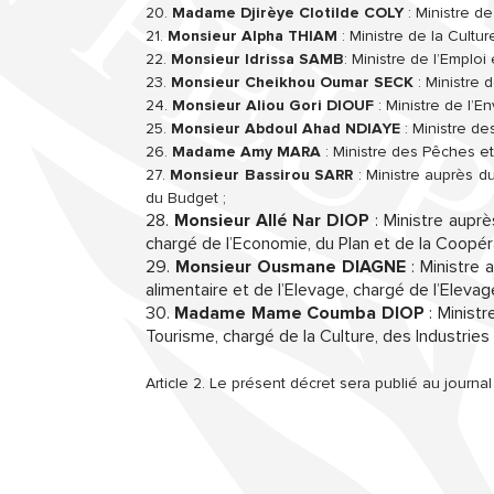
20.
Madame Djirèye Clotilde COLY
: Ministre d
21.
Monsieur Alpha THIAM
: Ministre de la Cultur
22.
Monsieur Idrissa SAMB
: Ministre de l’Emplo
23.
Monsieur Cheikhou Oumar SECK
: Ministre 
24.
Monsieur Aliou Gori DIOUF
: Ministre de l’E
25.
Monsieur Abdoul Ahad NDIAYE
: Ministre de
26.
Madame Amy MARA
: Ministre des Pêches et
27.
Monsieur Bassirou SARR
: Ministre auprès d
du Budget ;
28.
Monsieur Allé Nar DIOP
: Ministre auprè
chargé de l’Economie, du Plan et de la Coopér
29.
Monsieur Ousmane DIAGNE
: Ministre 
alimentaire et de l’Elevage, chargé de l’Elevage
30.
Madame Mame Coumba DIOP
: Ministr
Tourisme, chargé de la Culture, des Industries
Article 2. Le présent décret sera publié au journa