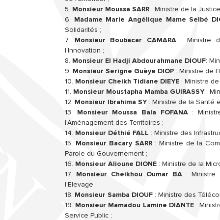
5.
Monsieur Moussa SARR
: Ministre de la Justi
6.
Madame Marie Angélique Mame Selbé D
Solidarités ;
7.
Monsieur Boubacar CAMARA
: Ministre
l’Innovation ;
8.
Monsieur El Hadji Abdourahmane DIOUF
: Mi
9.
Monsieur Serigne Guèye DIOP
: Ministre de l
10.
Monsieur Cheikh Tidiane DIEYE
: Ministre de
11.
Monsieur Moustapha Mamba GUIRASSY
: Min
12.
Monsieur Ibrahima SY
: Ministre de la Santé 
13.
Monsieur Moussa Bala FOFANA
: Minist
l’Aménagement des Territoires ;
14.
Monsieur Déthié FALL
: Ministre des Infrastru
15.
Monsieur Bacary SARR
: Ministre de la Com
Parole du Gouvernement ;
16.
Monsieur Alioune DIONE
: Ministre de la Mi
17.
Monsieur Cheikhou Oumar BA
: Ministre
l’Elevage ;
18.
Monsieur Samba DIOUF
: Ministre des Téléc
19.
Monsieur Mamadou Lamine DIANTE
: Minist
Service Public ;