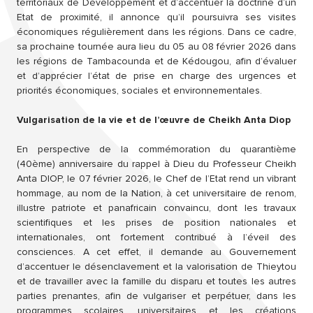
territoriaux de Développement et d’accentuer la doctrine d’un
Etat de proximité, il annonce qu’il poursuivra ses visites
économiques régulièrement dans les régions. Dans ce cadre,
sa prochaine tournée aura lieu du 05 au 08 février 2026 dans
les régions de Tambacounda et de Kédougou, afin d’évaluer
et d’apprécier l’état de prise en charge des urgences et
priorités économiques, sociales et environnementales.
Vulgarisation de la vie et de l’œuvre de Cheikh Anta Diop
En perspective de la commémoration du quarantième
(40ème) anniversaire du rappel à Dieu du Professeur Cheikh
Anta DIOP, le 07 février 2026, le Chef de l’Etat rend un vibrant
hommage, au nom de la Nation, à cet universitaire de renom,
illustre patriote et panafricain convaincu, dont les travaux
scientifiques et les prises de position nationales et
internationales, ont fortement contribué à l’éveil des
consciences. A cet effet, il demande au Gouvernement
d’accentuer le désenclavement et la valorisation de Thieytou
et de travailler avec la famille du disparu et toutes les autres
parties prenantes, afin de vulgariser et perpétuer, dans les
programmes scolaires, universitaires et les créations