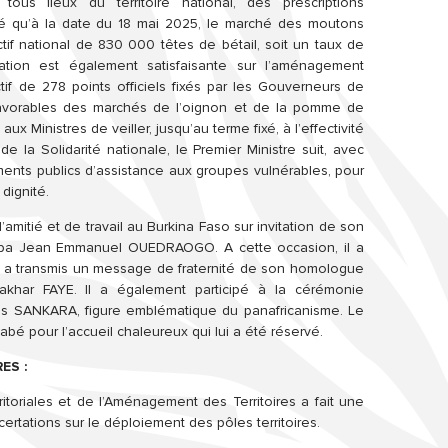
ous lieux du territoire national, des prescriptions
ué qu’à la date du 18 mai 2025, le marché des moutons
f national de 830 000 têtes de bétail, soit un taux de
ation est également satisfaisante sur l’aménagement
if de 278 points officiels fixés par les Gouverneurs de
 favorables des marchés de l’oignon et de la pomme de
aux Ministres de veiller, jusqu’au terme fixé, à l’effectivité
e la Solidarité nationale, le Premier Ministre suit, avec
ments publics d’assistance aux groupes vulnérables, pour
dignité.
amitié et de travail au Burkina Faso sur invitation de son
alba Jean Emmanuel OUEDRAOGO. A cette occasion, il a
il a transmis un message de fraternité de son homologue
akhar FAYE. Il a également participé à la cérémonie
s SANKARA, figure emblématique du panafricanisme. Le
abé pour l’accueil chaleureux qui lui a été réservé.
ES :
rritoriales et de l’Aménagement des Territoires a fait une
ertations sur le déploiement des pôles territoires.