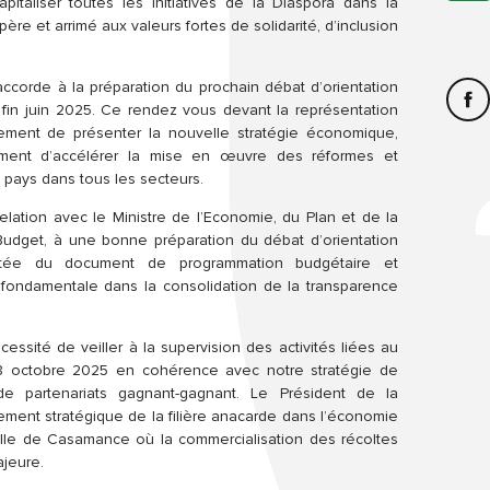
pitaliser toutes les initiatives de la Diaspora dans la
ère et arrimé aux valeurs fortes de solidarité, d’inclusion
l accorde à la préparation du prochain débat d’orientation
 fin juin 2025. Ce rendez vous devant la représentation
nement de présenter la nouvelle stratégie économique,
lement d’accélérer la mise en œuvre des réformes et
 pays dans tous les secteurs.
relation avec le Ministre de l’Economie, du Plan et de la
Budget, à une bonne préparation du débat d’orientation
certée du document de programmation budgétaire et
fondamentale dans la consolidation de la transparence
écessité de veiller à la supervision des activités liées au
08 octobre 2025 en cohérence avec notre stratégie de
de partenariats gagnant-gagnant. Le Président de la
ment stratégique de la filière anacarde dans l’économie
relle de Casamance où la commercialisation des récoltes
jeure.