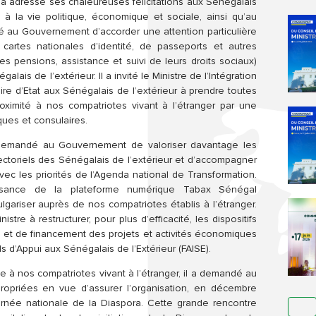
 a adressé ses chaleureuses félicitations aux Sénégalais
ve à la vie politique, économique et sociale, ainsi qu’au
é au Gouvernement d’accorder une attention particulière
cartes nationales d’identité, de passeports et autres
s pensions, assistance et suivi de leurs droits sociaux)
ais de l’extérieur. Il a invité le Ministre de l’Intégration
aire d’Etat aux Sénégalais de l’extérieur à prendre toutes
roximité à nos compatriotes vivant à l’étranger par une
ues et consulaires.
, demandé au Gouvernement de valoriser davantage les
sectoriels des Sénégalais de l’extérieur et d’accompagner
ec les priorités de l’Agenda national de Transformation.
sance de la plateforme numérique Tabax Sénégal
lgariser auprès de nos compatriotes établis à l’étranger.
tre à restructurer, pour plus d’efficacité, les dispositifs
 et de financement des projets et activités économiques
 d’Appui aux Sénégalais de l’Extérieur (FAISE).
de à nos compatriotes vivant à l’étranger, il a demandé au
opriées en vue d’assurer l’organisation, en décembre
urnée nationale de la Diaspora. Cette grande rencontre