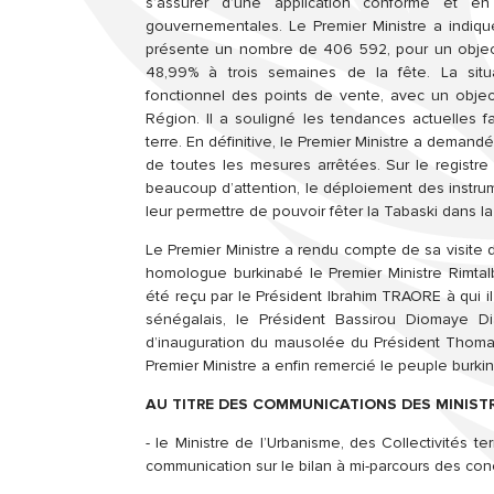
s’assurer d’une application conforme et en t
gouvernementales. Le Premier Ministre a indiq
présente un nombre de 406 592, pour un objecti
48,99% à trois semaines de la fête. La situ
fonctionnel des points de vente, avec un object
Région. Il a souligné les tendances actuelles
terre. En définitive, le Premier Ministre a demandé 
de toutes les mesures arrêtées. Sur le registre d
beaucoup d’attention, le déploiement des instru
leur permettre de pouvoir fêter la Tabaski dans la 
Le Premier Ministre a rendu compte de sa visite d’
homologue burkinabé le Premier Ministre Rimt
été reçu par le Président Ibrahim TRAORE à qui 
sénégalais, le Président Bassirou Diomaye Di
d’inauguration du mausolée du Président Thoma
Premier Ministre a enfin remercié le peuple burkin
AU TITRE DES COMMUNICATIONS DES MINISTR
- le Ministre de l’Urbanisme, des Collectivités te
communication sur le bilan à mi-parcours des conc