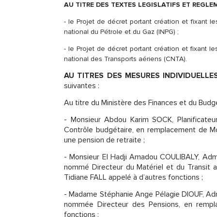
AU TITRE DES TEXTES LEGISLATIFS ET REGLE
- le Projet de décret portant création et fixant l
national du Pétrole et du Gaz (INPG) ;
- le Projet de décret portant création et fixant 
national des Transports aériens (CNTA).
A
U TITRES DES MESURES INDIVIDUELLE
suivantes :
Au titre du Ministère des Finances et du Budge
- Monsieur Abdou Karim SOCK, Planificateu
Contrôle budgétaire, en remplacement de Mon
une pension de retraite ;
- Monsieur El Hadji Amadou COULIBALY, Admini
nommé Directeur du Matériel et du Transit 
Tidiane FALL appelé à d’autres fonctions ;
- Madame Stéphanie Ange Pélagie DIOUF, Admin
nommée Directeur des Pensions, en rempl
fonctions ;