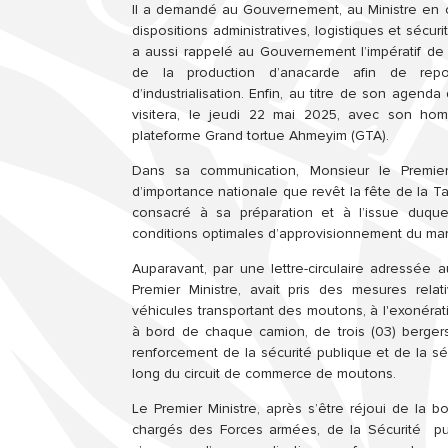
Il a demandé au Gouvernement, au Ministre en
dispositions administratives, logistiques et séc
a aussi rappelé au Gouvernement l’impératif de r
de la production d’anacarde afin de reposi
d’industrialisation. Enfin, au titre de son agenda
visitera, le jeudi 22 mai 2025, avec son hom
plateforme Grand tortue Ahmeyim (GTA).
Dans sa communication, Monsieur le Premier 
d’importance nationale que revêt la fête de la Tab
consacré à sa préparation et à l’issue duque
conditions optimales d’approvisionnement du ma
Auparavant, par une lettre-circulaire adressé
Premier Ministre, avait pris des mesures rela
véhicules transportant des moutons, à l'exonérati
à bord de chaque camion, de trois (03) bergers
renforcement de la sécurité publique et de la sé
long du circuit de commerce de moutons.
Le Premier Ministre, après s’être réjoui de la bo
chargés des Forces armées, de la Sécurité publ