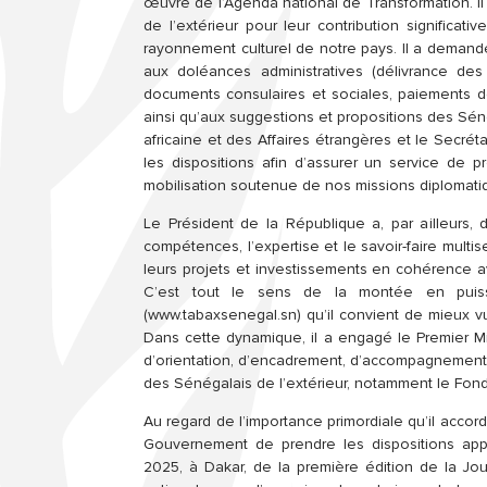
œuvre de l’Agenda national de Transformation. Il
de l’extérieur pour leur contribution significati
rayonnement culturel de notre pays. Il a demand
aux doléances administratives (délivrance des 
documents consulaires et sociales, paiements de
ainsi qu’aux suggestions et propositions des Sénégal
africaine et des Affaires étrangères et le Secrét
les dispositions afin d’assurer un service de p
mobilisation soutenue de nos missions diplomatiq
Le Président de la République a, par ailleurs
compétences, l’expertise et le savoir-faire multi
leurs projets et investissements en cohérence av
C’est tout le sens de la montée en puis
(www.tabaxsenegal.sn) qu’il convient de mieux vu
Dans cette dynamique, il a engagé le Premier Minis
d’orientation, d’encadrement, d’accompagnement
des Sénégalais de l’extérieur, notamment le Fonds
Au regard de l’importance primordiale qu’il accor
Gouvernement de prendre les dispositions appr
2025, à Dakar, de la première édition de la Jo