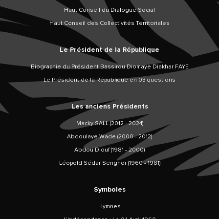
Haut Conseil du Dialogue Social
Haut Conseil des Collectivités Territoriales
Le Président de la République
Biographie du Président Bassirou Diomaye Diakhar FAYE
Le Président de la République en 03 questions
Les anciens Présidents
Macky SALL (2012 - 2024)
Abdoulaye Wade (2000 - 2012)
Abdou Diouf (1981 - 2000)
Léopold Sédar Senghor (1960 - 1981)
Symboles
Hymnes