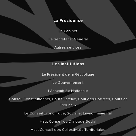
La Présidence
Le Cabinet
Le Secrétariat Général
Autres services
Les Institutions
Le Président de la République
Le Gouvernement
L’Assemblée Nationale
Conseil Constitutionnel, Cour Suprême, Cour des Comptes, Cours et
Tribunaux
Le Conseil Économique, Social et Environnemental
Haut Conseil du Dialogue Social
Haut Conseil des Collectivités Territoriales