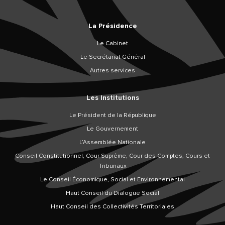
La Présidence
Le Cabinet
Le Secrétariat Général
Autres services
Les Institutions
Le Président de la République
Le Gouvernement
L’Assemblée Nationale
Conseil Constitutionnel, Cour Suprême, Cour des Comptes, Cours et
Tribunaux
Le Conseil Économique, Social et Environnemental
Haut Conseil du Dialogue Social
Haut Conseil des Collectivités Territoriales