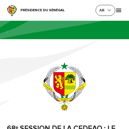
PRÉSIDENCE DU SÉNÉGAL
AR
/
68ᵉ SESSION DE LA CEDEAO : LE