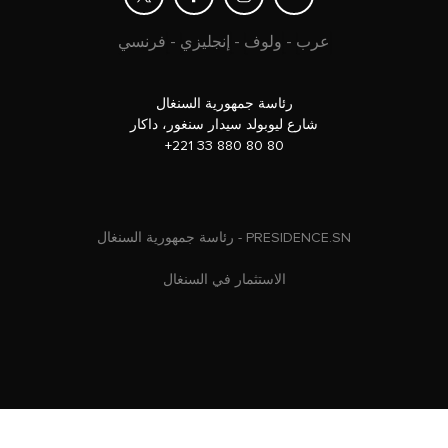
عرب
-
ولوف
-
إنجليزي
-
فرنسي
رئاسة جمهورية السنغال
شارع ليوبولد سيدار سنغور، داكار
+221 33 880 80 80
رئاسة جمهورية السنغال - PRESIDENCE.SN
الاستثمار في السنغال