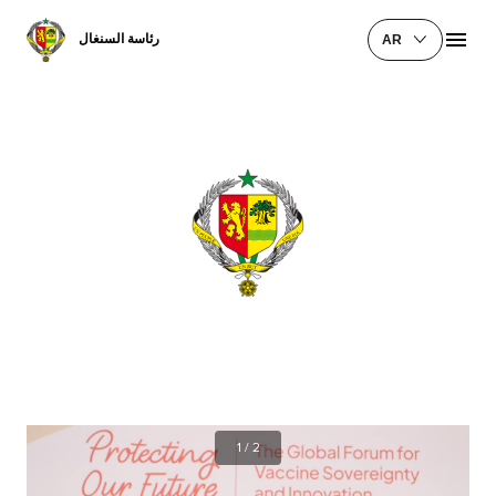
رئاسة السنغال
AR
1
/
2