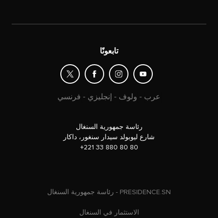
تابعونًا
عرب
-
ولوف
-
إنجليزي
-
فرنسي
رئاسة جمهورية السنغال
شارع ليوبولد سيدار سنغور، داكار
+221 33 880 80 80
رئاسة جمهورية السنغال - PRESIDENCE.SN
الاستثمار في السنغال