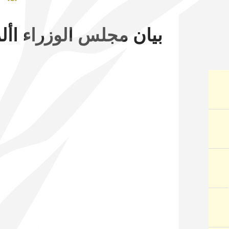
بيان مجلس الوزراء األربعاء 18 سبت