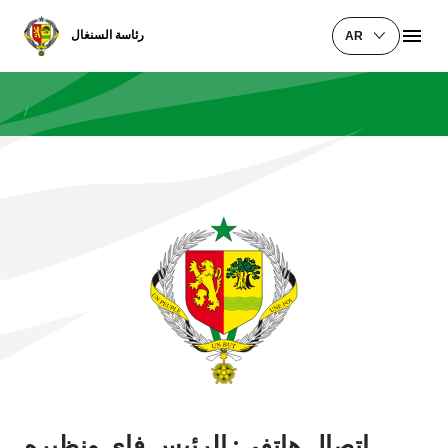
رئاسة السنغال
AR
/
اتصال هاتفي: الرئيس فاي ونظيره