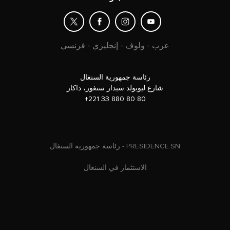
عرب
-
ولوف
-
إنجليزي
-
فرنسي
رئاسة جمهورية السنغال
شارع ليوبولد سيدار سنغور، داكار
+221 33 880 80 80
رئاسة جمهورية السنغال - PRESIDENCE.SN
الاستثمار في السنغال